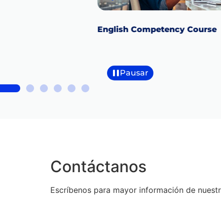
ara exámenes
English Competency Course
s
Pausar
Contáctanos
Escríbenos para mayor información de nuest