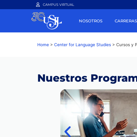
CAMPUS VIRTUAL
NOSOTROS
CARRERAS
Home
>
Center for Language Studies
>
Cursos y P
Nuestros Program