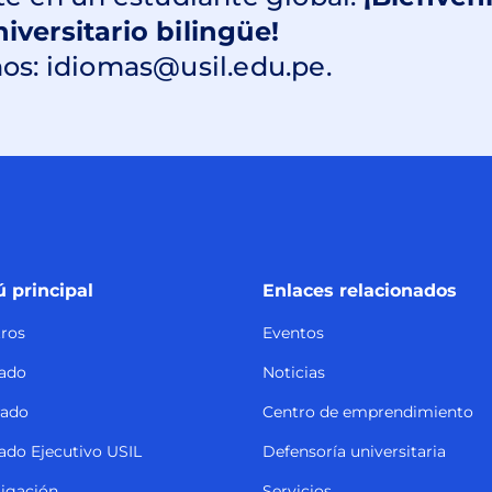
te en un estudiante global.
¡Bienveni
versitario bilingüe!
os: idiomas@usil.edu.pe.
 principal
Enlaces relacionados
ros
Eventos
ado
Noticias
rado
Centro de emprendimiento