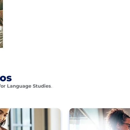
ios
for Language Studies
.