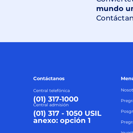
Conviérte
mundo uni
Contáctan
Contáctanos
Menú
Nosot
Central telefónica
(01) 317-1000
Pregr
Central admisión
Posg
(01) 317 - 1050 USIL
anexo: opción 1