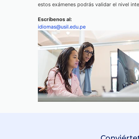
Ponemos a tu disposición, como estudian
estos exámenes podrás validar el nivel int
Escríbenos al:
idiomas@usil.edu.pe