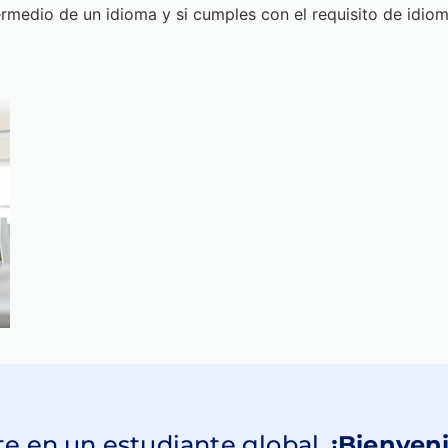
te de
maestría y doctorado de USIL,
los exámenes de sufici
ermedio de un idioma y si cumples con el requisito de idio