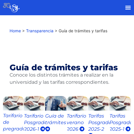
Home
>
Transparencia
>
Guía de trámites y tarifas
Guía de trámites y tarifas
Conoce los distintos trámites a realizar en la
universidad y las tarifas correspondientes.
Tarifario
Tarifario
Guía de
Tarifario
Tarifas
Tarifas
de
Posgrado
trámites
verano
Posgrado
Posgrado
pregrado
2026-1
2026
2025-2
2025-1