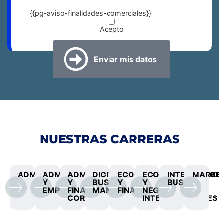
{{pg-aviso-finalidades-comerciales}}
Acepto
NUESTRAS CARRERAS
ADMINISTRACIÓN
ADMINISTRACIÓN
ADMINISTRACIÓN
DIGITAL
ECONOMÍA
ECONOMÍA
INTERNATIO
MARKE
Y
Y
BUSINESS
Y
Y
BUSINESS
EMPRENDIMIENTO
FINANZAS
MANAGEMENT
FINANZAS
NEGOCIOS
CORPORATIVAS
INTERNACIONALES