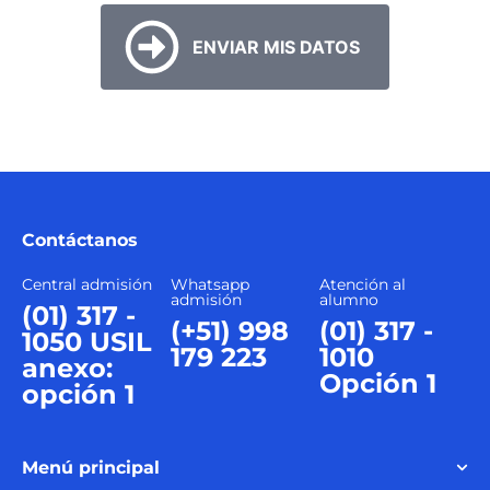
Contáctanos
Central admisión
Whatsapp
Atención al
admisión
alumno
(01) 317 -
(+51) 998
(01) 317 -
1050 USIL
179 223
1010
anexo:
Opción 1
opción 1
Menú principal