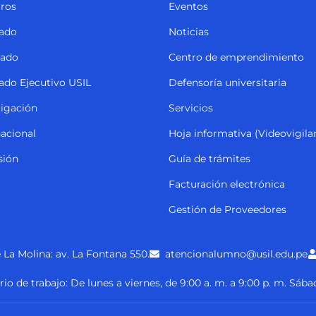
ros
Eventos
ado
Noticias
rado
Centro de emprendimiento
ado Ejecutivo USIL
Defensoría universitaria
tigación
Servicios
nacional
Hoja informativa (Videovigila
sión
Guía de trámites
Facturación electrónica
Gestión de Proveedores
 La Molina: av. La Fontana 550.
atencionalumno@usil.edu.pe
rio de trabajo: De lunes a viernes, de 9:00 a. m. a 9:00 p. m. Sába