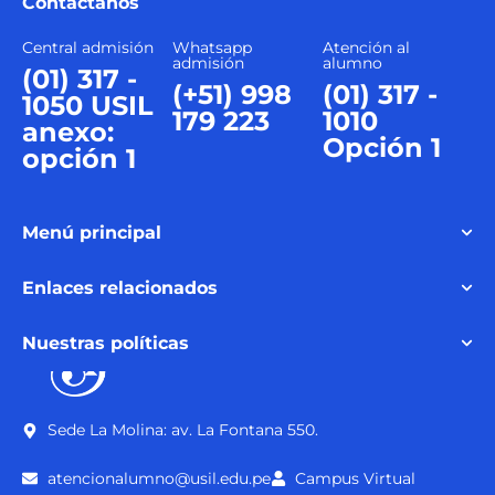
Contáctanos
Central admisión
Whatsapp
Atención al
admisión
alumno
(01) 317 -
(+51) 998
(01) 317 -
1050 USIL
179 223
1010
anexo:
Opción 1
opción 1
Menú principal
Enlaces relacionados
Nuestras políticas
Sede La Molina: av. La Fontana 550.
atencionalumno@usil.edu.pe
Campus Virtual