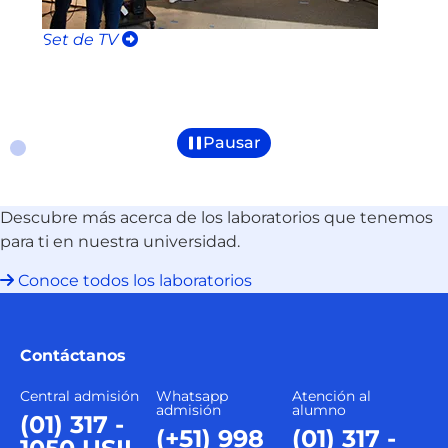
Set de TV
E
Pausar
Descubre más acerca de los laboratorios que tenemos
para ti en nuestra universidad.
Conoce todos los laboratorios
Contáctanos
Central admisión
Whatsapp
Atención al
admisión
alumno
(01) 317 -
(+51) 998
(01) 317 -