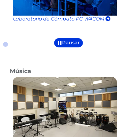
Laboratorio de Cómputo PC WACOM
L
Pausar
Música