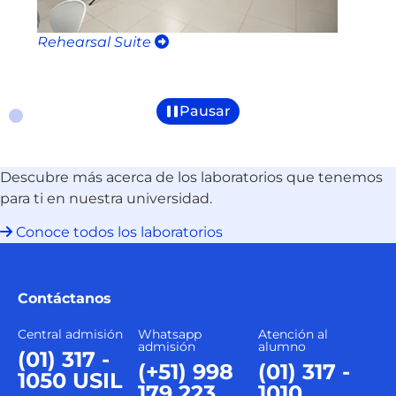
Rehearsal Suite
R
Pausar
Descubre más acerca de los laboratorios que tenemos
para ti en nuestra universidad.
Conoce todos los laboratorios
Contáctanos
Central admisión
Whatsapp
Atención al
admisión
alumno
(01) 317 -
(+51) 998
(01) 317 -
1050 USIL
179 223
1010