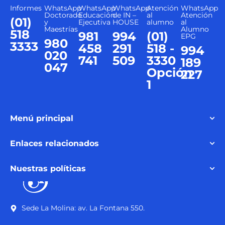
Informes
WhatsApp
WhatsApp
WhatsApp
Atención
WhatsApp
Doctorado
Educación
de IN –
al
Atención
(01)
y
Ejecutiva
HOUSE
alumno
al
Maestrías
Alumno
518
981
994
(01)
EPG
980
3333
458
291
518 -
994
020
741
509
3330
189
047
Opción
227
1
Menú principal
Enlaces relacionados
Nuestras políticas
Sede La Molina: av. La Fontana 550.