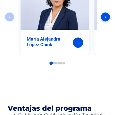
‹
›
María Alejandra
José A
→
López Chiok
Ventajas del programa
Certificación Certificado en IA y Tecnologías