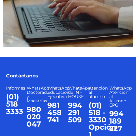
Contáctanos
Informes
WhatsApp
WhatsApp
WhatsApp
Atención
WhatsApp
Doctorado
Educación
de IN –
al
Atención
(01)
y
Ejecutiva
HOUSE
alumno
al
Maestrías
Alumno
518
981
994
(01)
EPG
980
3333
458
291
518 -
994
020
741
509
3330
189
047
Opción
227
1