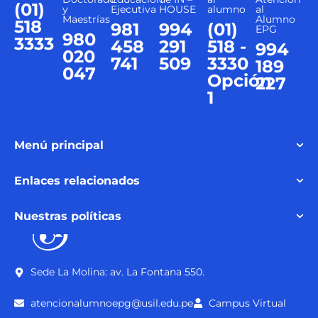
(01)
y
Ejecutiva
HOUSE
alumno
al
Maestrías
Alumno
518
981
994
(01)
EPG
980
3333
458
291
518 -
994
020
741
509
3330
189
047
Opción
227
1
Menú principal
Enlaces relacionados
Nuestras políticas
Sede La Molina: av. La Fontana 550.
atencionalumnoepg@usil.edu.pe
Campus Virtual