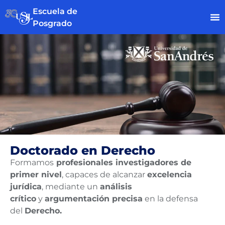
Escuela de
Posgrado
Doctorado en Derecho
Formamos
profesionales investigadores de
primer nivel
, capaces de alcanzar
excelencia
jurídica
, mediante un
análisis
crítico
y
argumentación precisa
en la defensa
del
Derecho.