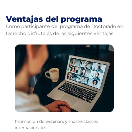
Ventajas del programa
Como participante del programa de Doctorado en
Derecho disfrutarás de las siguientes ventajas:
Promoción de webinars y masterclasses
Cu
internacionales.
na