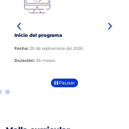
Inicio del programa
Ho
Sá
Fecha:
05 de septiembre del 2026.
*Ho
Duración:
36 meses.
*Ho
Pausar