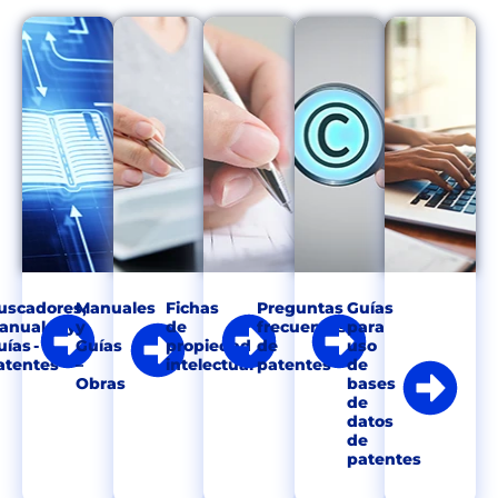
uscadores,
Manuales
Fichas
Preguntas
Guías
anuales y
y
de
frecuentes
para
ías -
Guías
propiedad
de
uso
atentes
–
intelectual
patentes
de
Obras
bases
de
datos
de
patentes