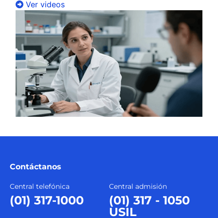
Ver videos
Contáctanos
Central telefónica
Central admisión
(01) 317-1000
(01) 317 - 1050
USIL